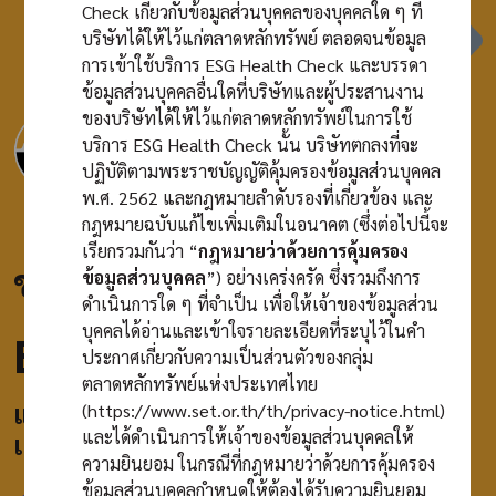
Check เกี่ยวกับข้อมูลส่วนบุคคลของบุคคลใด ๆ ที่
บริษัทได้ให้ไว้แก่ตลาดหลักทรัพย์ ตลอดจนข้อมูล
ภาษา
EN
การเข้าใช้บริการ ESG Health Check และบรรดา
ข้อมูลส่วนบุคคลอื่นใดที่บริษัทและผู้ประสานงาน
ของบริษัทได้ให้ไว้แก่ตลาดหลักทรัพย์ในการใช้
บริการ ESG Health Check นั้น บริษัทตกลงที่จะ
ปฏิบัติตามพระราชบัญญัติคุ้มครองข้อมูลส่วนบุคคล
พ.ศ. 2562 และกฎหมายลำดับรองที่เกี่ยวข้อง และ
กฎหมายฉบับแก้ไขเพิ่มเติมในอนาคต (ซึ่งต่อไปนี้จะ
เรียกรวมกันว่า “
กฎหมายว่าด้วยการคุ้มครอง
ขอต้อนรับเข้าสู่
ข้อมูลส่วนบุคคล
”) อย่างเคร่งครัด ซึ่งรวมถึงการ
ดำเนินการใด ๆ ที่จำเป็น เพื่อให้เจ้าของข้อมูลส่วน
บุคคลได้อ่านและเข้าใจรายละเอียดที่ระบุไว้ในคำ
ESG Health Check
ประกาศเกี่ยวกับความเป็นส่วนตัวของกลุ่ม
ตลาดหลักทรัพย์แห่งประเทศไทย
แบบประเมินเบื้องต้นในการดำเนินธุรกิจ
(
https://www.set.or.th/th/privacy-notice.html
)
และได้ดำเนินการให้เจ้าของข้อมูลส่วนบุคคลให้
เพื่อความยั่งยืน
ความยินยอม ในกรณีที่กฎหมายว่าด้วยการคุ้มครอง
ข้อมูลส่วนบุคคลกำหนดให้ต้องได้รับความยินยอม